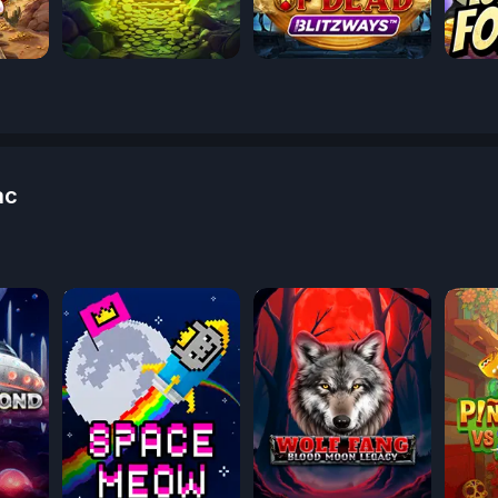
ас
Exclusive
Pre-release
Pre