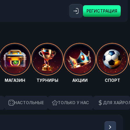
РЕГИСТРАЦИЯ
МАГАЗИН
ТУРНИРЫ
АКЦИИ
СПОРТ
S
НАСТОЛЬНЫЕ
ТОЛЬКО У НАС
ДЛЯ ХАЙРО