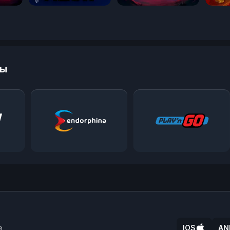
ры
е
IOS
AN