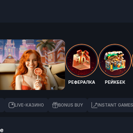
РЕФЕРАЛКА
РЕЙКБЕК
Ы
LIVE-КАЗИНО
BONUS BUY
INSTANT GAME
е