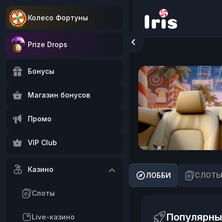
Колесо Фортуны
Prize Drops
Бонусы
Магазин бонусов
Промо
VIP Club
Казино
ЛОББИ
CЛОТ
Слоты
Популярны
Live-казино