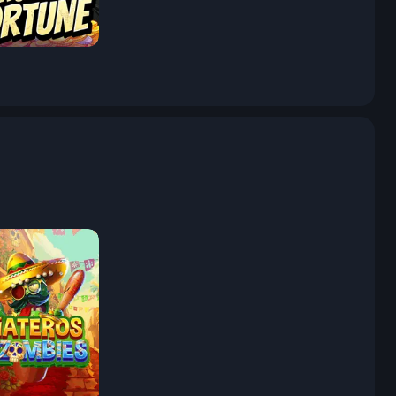
-release