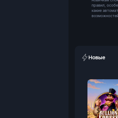
правил, особе
какие автома
возможностей
Новые
New